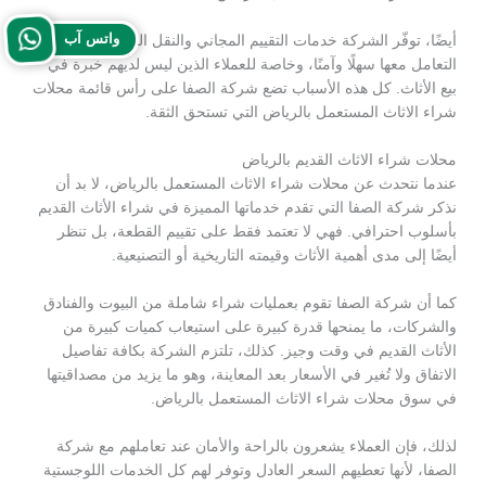
واتس آب
أيضًا، توفّر الشركة خدمات التقييم المجاني والنقل السريع، مما يجعل
التعامل معها سهلًا وآمنًا، وخاصة للعملاء الذين ليس لديهم خبرة في
بيع الأثاث. كل هذه الأسباب تضع شركة الصفا على رأس قائمة محلات
شراء الاثاث المستعمل بالرياض التي تستحق الثقة.
محلات شراء الاثاث القديم بالرياض
عندما نتحدث عن محلات شراء الاثاث المستعمل بالرياض، لا بد أن
نذكر شركة الصفا التي تقدم خدماتها المميزة في شراء الأثاث القديم
بأسلوب احترافي. فهي لا تعتمد فقط على تقييم القطعة، بل تنظر
أيضًا إلى مدى أهمية الأثاث وقيمته التاريخية أو التصنيعية.
كما أن شركة الصفا تقوم بعمليات شراء شاملة من البيوت والفنادق
والشركات، ما يمنحها قدرة كبيرة على استيعاب كميات كبيرة من
الأثاث القديم في وقت وجيز. كذلك، تلتزم الشركة بكافة تفاصيل
الاتفاق ولا تُغير في الأسعار بعد المعاينة، وهو ما يزيد من مصداقيتها
في سوق محلات شراء الاثاث المستعمل بالرياض.
لذلك، فإن العملاء يشعرون بالراحة والأمان عند تعاملهم مع شركة
الصفا، لأنها تعطيهم السعر العادل وتوفر لهم كل الخدمات اللوجستية