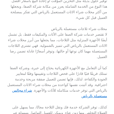
توفير حلول بديلة مثل التخزين المؤقت أو إعادة البيع بأسعار أفضل.
هذا النوع من الخدمة الشاملة يعزز من مكانة شركة الصفا، ويجعلها
من أكثر محلات شراء الاثاث المستعمل بالرياض التي تفكر بمصلحة
العميل قبل كل شيء.
محلات شراء ثلاجات مستعملة بالرياض
لا تقتصر خدمات شركة الصفا على الأثاث والمكيفات فقط، بل تشمل
أيضًا الأجهزة المنزلية مثل الثلاجات، مما يجعلها من أبرز محلات شراء
الاثاث المستعمل بالرياض التي تتميز بالشمولية. فهي تشتري الثلاجات
المستعملة مهما كان نوعها أو حالتها، وتوفر أسعارًا عادلة تضمن رضا
العميل.
كما أن التعامل مع الأجهزة الكهربائية يحتاج إلى خبرة، وشركة الصفا
تمتلك فريقًا فنيًا قادرًا على فحص الثلاجات وتقييمها وفقًا لمعايير
الجودة والكفاءة. لذلك، فإنها تضمن للعميل صفقة مربحة وخدمة
احترافية. وقد أثبتت نفسها كواحدة من محلات شراء الاثاث المستعمل
بالرياض التي توفر خدمات متكاملة للأثاث والأجهزة.
شراء مجالس
مستعملة بالرياض
كذلك، توفر الشركة خدمة فك ونقل الثلاجة مجانًا، مما يسهل على
العملاء التخلص منها دون عناء. ويمكن للعميل التواصل بسهولة عبر