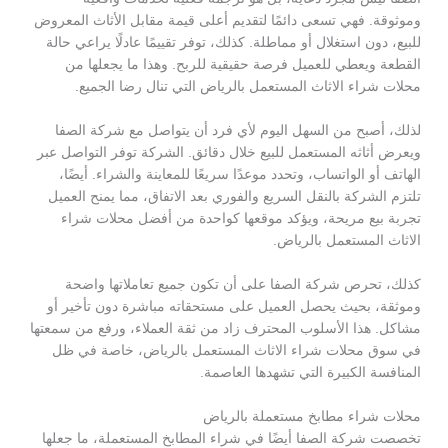
وموثوقة. فهي تسعى دائمًا لتقديم أعلى قيمة مقابل الأثاث المعروض
للبيع، دون استغلال أو مماطلة. كذلك، توفر تقييمًا عادلًا يراعي حالة
القطعة ويعطي للعميل فرصة حقيقية للربح. وهذا ما يجعلها من
محلات شراء الاثاث المستعمل بالرياض التي تنال رضا الجميع.
لذلك، أصبح من السهل اليوم لأي فرد أن يتواصل مع شركة الصفا
ويعرض أثاثه المستعمل للبيع خلال دقائق. الشركة توفر التواصل عبر
الهاتف أو الواتساب، وتحدد موعدًا سريعًا للمعاينة والشراء. أيضًا،
تلتزم الشركة بالنقل السريع والفوري بعد الاتفاق، مما يمنح العميل
تجربة بيع مريحة، ويؤكد موقعها كواحدة من أفضل محلات شراء
الاثاث المستعمل بالرياض.
كذلك، تحرص شركة الصفا على أن تكون جميع تعاملاتها واضحة
وموثقة، بحيث يحصل العميل على مستحقاته مباشرة دون تأخير أو
مشاكل. هذا الأسلوب المحترف زاد من ثقة العملاء، ورفع من سمعتها
في سوق محلات شراء الاثاث المستعمل بالرياض، خاصة في ظل
المنافسة الكبيرة التي تشهدها العاصمة.
محلات شراء مطابخ مستعملة بالرياض
تخصصت شركة الصفا أيضًا في شراء المطابخ المستعملة، ما جعلها