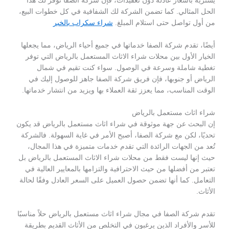
يشتريه بأسعار عادلة دون تعقيدات، فإن شركة الصفا توفر لك هذا
الحل المثالي. كما تضمن الشركة لك الشفافية في كل خطوات البيع،
من أول تواصل حتى استلام المبلغ.
شراء سكراب بالخبر
أيضًا، تقدم شركة الصفا خدماتها في جميع أحياء الرياض، مما يجعلها
الخيار الأول بين محلات شراء الاثاث المستعمل بالرياض التي توفر
تغطية شاملة وسرعة في الوصول. سواء كنت تقيم في شمال
الرياض أو جنوبها، فإن فريق شركة الصفا جاهز للوصول إليك في
الوقت المناسب، مما يعزز ثقة العملاء بها ويزيد من انتشار خدماتها.
شراء اثاث مستعمل بالرياض
إن البحث عن جهة موثوقة في شراء اثاث مستعمل بالرياض قد يكون
تحديًا، لكن مع شركة الصفا، أصبح الأمر في غاية السهولة. فالشركة
تُعد من الجهات الرائدة التي تقدم خدمات متميزة في هذا المجال،
حيث إنها ليست فقط من محلات شراء الاثاث المستعمل بالرياض بل
تعتبر من أفضلها من حيث الاحترافية والتزامها بالمعايير العالية في
التعامل. كما أنها تضمن حصول العميل على السعر العادل وفقًا لحالة
الأثاث.
تقدم شركة الصفا في مجال شراء اثاث مستعمل بالرياض حلاً مناسبًا
للأسر والأفراد الذين يرغبون في التخلص من الأثاث القديم بطريقة