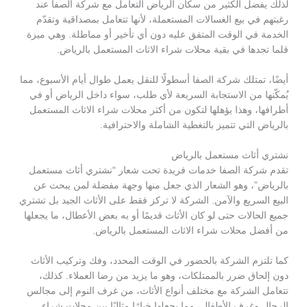
لذلك يفضل الكثير من سكان الرياض التعامل مع شركة الصفا عند
رغبتهم في بيع الغسالات المستعملة، لأنها تتعامل بمصداقية وتقدّم
الخدمة في الوقت المتفق عليه دون أي تأخير أو مماطلة. وهي ميزة
قلما تجدها في بقية محلات شراء الاثاث المستعمل بالرياض.
أيضًا، تمتلك شركة الصفا أسطولًا للنقل يعمل طوال أيام الأسبوع، مما
يُمكّنها من الاستجابة السريعة لأي طلب، سواء داخل الرياض أو في
أطرافها، وهذا يؤهلها لتكون من أكثر محلات شراء الاثاث المستعمل
بالرياض التي تتميز بالتغطية الشاملة والاحترافية.
نشتري أثاث مستعمل بالرياض
تقدم شركة الصفا خدمات فريدة تحت شعار “نشتري أثاث مستعمل
بالرياض”، وهو الشعار الذي جعل منها وجهة مفضلة لمن يبحث عن
البيع السريع والآمن. الشركة لا تركز فقط على الأثاث الجيد بل تشتري
جميع الحالات حتى لو كان الأثاث قديمًا أو به بعض الأعطال، ما يجعلها
من أفضل محلات شراء الاثاث المستعمل بالرياض.
كما تلتزم الشركة بالحضور في الوقت المحدد، وفك وتركيب الأثاث
دون إلحاق ضرر بالممتلكات، وهو ما يزيد من رضا العملاء. كذلك،
تتعامل الشركة مع مختلف أنواع الأثاث، من غرف النوم إلى مجالس
الرجال وغرف الأطفال، مما يجعلها خيارًا مثاليًا بين محلات شراء