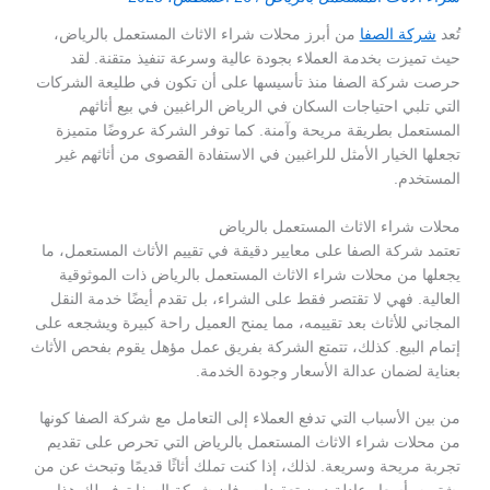
تُعد
شركة الصفا
من أبرز محلات شراء الاثاث المستعمل بالرياض،
حيث تميزت بخدمة العملاء بجودة عالية وسرعة تنفيذ متقنة. لقد
حرصت شركة الصفا منذ تأسيسها على أن تكون في طليعة الشركات
التي تلبي احتياجات السكان في الرياض الراغبين في بيع أثاثهم
المستعمل بطريقة مريحة وآمنة. كما توفر الشركة عروضًا متميزة
تجعلها الخيار الأمثل للراغبين في الاستفادة القصوى من أثاثهم غير
المستخدم.
محلات شراء الاثاث المستعمل بالرياض
تعتمد شركة الصفا على معايير دقيقة في تقييم الأثاث المستعمل، ما
يجعلها من محلات شراء الاثاث المستعمل بالرياض ذات الموثوقية
العالية. فهي لا تقتصر فقط على الشراء، بل تقدم أيضًا خدمة النقل
المجاني للأثاث بعد تقييمه، مما يمنح العميل راحة كبيرة ويشجعه على
إتمام البيع. كذلك، تتمتع الشركة بفريق عمل مؤهل يقوم بفحص الأثاث
بعناية لضمان عدالة الأسعار وجودة الخدمة.
من بين الأسباب التي تدفع العملاء إلى التعامل مع شركة الصفا كونها
من محلات شراء الاثاث المستعمل بالرياض التي تحرص على تقديم
تجربة مريحة وسريعة. لذلك، إذا كنت تملك أثاثًا قديمًا وتبحث عن من