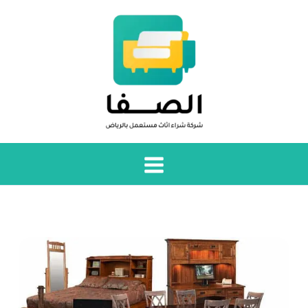
خطي
لى
لمحتوى