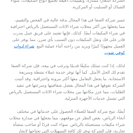
الشركة أسعارًا ممتازة، وتقييمات دقيقة لجميع أنواع المكيفات، سواء
الشباك أو السبليت أو المركزية.
تتميز شركة الصفا في هذا المجال بدقة عالية في الفحص والتقييم،
مما يجعلها من أكثر محلات شراء الاثاث المستعمل بالرياض احترافية
في شراء المكيفات أيضًا. كذلك، فإنها تعتمد على فريق عمل مدرب
قادر على فك ونقل المكيفات دون التسبب بأي ضرر، مما يوفر على
العميل مجهودًا كبيرًا ويزيد من راحته أثناء عملية البيع.
شراء ادوات
كوفي شوب
لذلك، إذا كنت تمتلك مكيفًا قديمًا وترغب في بيعه، فإن شركة الصفا
تقدم لك الحل الأمثل. كما أنها توفر خدمة عملاء نشطة وسريعة
الاستجابة، ما يجعل التعامل معها أكثر مرونة واحترافية. وقد أثبتت
الشركة تفوقها في هذا المجال بفضل شفافيتها وسرعتها في تنفيذ
الطلبات، مما عزز مكانتها بين محلات شراء الاثاث المستعمل بالرياض
التي تشمل خدمات الأجهزة المنزلية.
أيضًا، تتيح شركة الصفا للعملاء الحصول على خدماتها في مختلف
أنحاء الرياض، بغض النظر عن موقعهم، مما يجعلها في صدارة محلات
شراء مكيفات مستعملة بالرياض. سواء كنت فردًا أو صاحب منشأة
تجارية، فإن الشركة توفر لك كافة التسهيلات التي تحتاجها لإنجاز