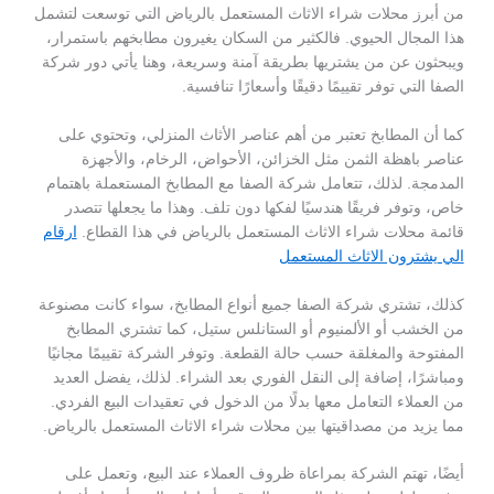
من أبرز محلات شراء الاثاث المستعمل بالرياض التي توسعت لتشمل
هذا المجال الحيوي. فالكثير من السكان يغيرون مطابخهم باستمرار،
ويبحثون عن من يشتريها بطريقة آمنة وسريعة، وهنا يأتي دور شركة
الصفا التي توفر تقييمًا دقيقًا وأسعارًا تنافسية.
كما أن المطابخ تعتبر من أهم عناصر الأثاث المنزلي، وتحتوي على
عناصر باهظة الثمن مثل الخزائن، الأحواض، الرخام، والأجهزة
المدمجة. لذلك، تتعامل شركة الصفا مع المطابخ المستعملة باهتمام
خاص، وتوفر فريقًا هندسيًا لفكها دون تلف. وهذا ما يجعلها تتصدر
قائمة محلات شراء الاثاث المستعمل بالرياض في هذا القطاع.
ارقام
الي يشترون الاثاث المستعمل
كذلك، تشتري شركة الصفا جميع أنواع المطابخ، سواء كانت مصنوعة
من الخشب أو الألمنيوم أو الستانلس ستيل، كما تشتري المطابخ
المفتوحة والمغلقة حسب حالة القطعة. وتوفر الشركة تقييمًا مجانيًا
ومباشرًا، إضافة إلى النقل الفوري بعد الشراء. لذلك، يفضل العديد
من العملاء التعامل معها بدلًا من الدخول في تعقيدات البيع الفردي.
مما يزيد من مصداقيتها بين محلات شراء الاثاث المستعمل بالرياض.
أيضًا، تهتم الشركة بمراعاة ظروف العملاء عند البيع، وتعمل على