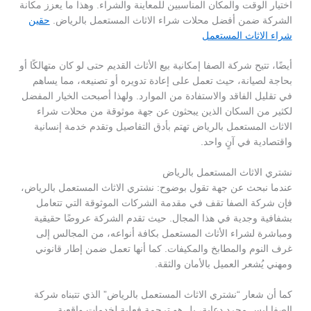
اختيار الوقت والمكان المناسبين للمعاينة والشراء. وهذا ما يعزز مكانة
الشركة ضمن أفضل محلات شراء الاثاث المستعمل بالرياض.
حقين
شراء الاثاث المستعمل
أيضًا، تتيح شركة الصفا إمكانية بيع الأثاث القديم حتى لو كان متهالكًا أو
بحاجة لصيانة، حيث تعمل على إعادة تدويره أو تصنيعه، مما يساهم
في تقليل الفاقد والاستفادة من الموارد. ولهذا أصبحت الخيار المفضل
لكثير من السكان الذين يبحثون عن جهة موثوقة من محلات شراء
الاثاث المستعمل بالرياض تهتم بأدق التفاصيل وتقدم خدمة إنسانية
واقتصادية في آنٍ واحد.
نشتري الاثاث المستعمل بالرياض
عندما نبحث عن جهة تقول بوضوح: نشتري الاثاث المستعمل بالرياض،
فإن شركة الصفا تقف في مقدمة الشركات الموثوقة التي تتعامل
بشفافية وجدية في هذا المجال. حيث تقدم الشركة عروضًا حقيقية
ومباشرة لشراء الأثاث المستعمل بكافة أنواعه، من المجالس إلى
غرف النوم والمطابخ والمكيفات. كما أنها تعمل ضمن إطار قانوني
ومهني يُشعر العميل بالأمان والثقة.
كما أن شعار “نشتري الاثاث المستعمل بالرياض” الذي تتبناه شركة
الصفا ليس مجرد دعاية، بل هو ترجمة فعلية لخدمات واقعية