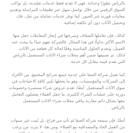
بالرياض تطورًا وحداثة، فهي لا تقدم فقط خدمات تقليدية، بل تواكب
السوق الرقمي من خلال تواصل سهل عبر تطبيقات المراسلة وتقديم
معاينات فورية عبر الصور. كما توفر خدمات شاملة من نقل، فك،
وتحميل الأثاث دون أي تكلفة إضافية.
كذلك، فإن تعاملها الشفاف وسرعتها في إنجاز المعاملات جعل منها
الاسم الأكثر تداولًا في هذا المجال. فالشركة تفهم جيدًا ما يبحث عنه
العميل، وتقدم الحلول المناسبة وفقًا لحالة كل قطعة من الأثاث.
لذلك، تم تصنيفها ضمن أهم محلات شراء الاثاث المستعمل بالرياض
التي تقدم قيمة مقابل كل خدمة.
كما تعمل شركة الصفا على خدمة جميع شرائح المجتمع، من الأفراد
إلى الشركات والمؤسسات، وهو ما يجعلها تلبي كافة الاحتياجات في
سوق الأثاث المستعمل. أيضًا، تقدم عروض شراء مستمرة وخصومات
دورية على عمليات الشراء الكبيرة، ما جعل العملاء يفضلون التعامل
معها بشكل دائم مقارنة بباقي محلات شراء الاثاث المستعمل
بالرياض.
أيضًا، فإن سمعة شركة الصفا لم تأتِ من فراغ، بل بُنيت عبر سنوات
من العمل الجاد والمصداقية مع العملاء. ومن هنا، لا يتردد من يرغب