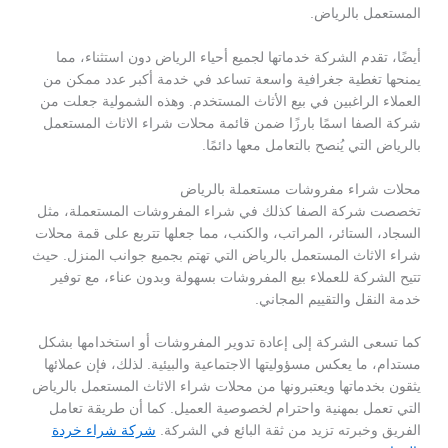
المستعمل بالرياض.
أيضًا، تقدم الشركة خدماتها لجميع أحياء الرياض دون استثناء، مما
يمنحها تغطية جغرافية واسعة تساعد في خدمة أكبر عدد ممكن من
العملاء الراغبين في بيع الأثاث المستخدم. وهذه الشمولية جعلت من
شركة الصفا اسمًا بارزًا ضمن قائمة محلات شراء الاثاث المستعمل
بالرياض التي يُنصح بالتعامل معها دائمًا.
محلات شراء مفروشات مستعملة بالرياض
تخصصت شركة الصفا كذلك في شراء المفروشات المستعملة، مثل
السجاد، الستائر، المراتب، والكنب، مما جعلها تتربع على قمة محلات
شراء الاثاث المستعمل بالرياض التي تهتم بجميع جوانب المنزل. حيث
تتيح الشركة للعملاء بيع المفروشات بسهولة وبدون عناء، مع توفير
خدمة النقل والتقييم المجاني.
كما تسعى الشركة إلى إعادة تدوير المفروشات أو استخدامها بشكل
مستدام، ما يعكس مسؤوليتها الاجتماعية والبيئية. لذلك، فإن عملائها
يثقون بخدماتها ويعتبرونها من محلات شراء الاثاث المستعمل بالرياض
التي تعمل بمهنية واحترام لخصوصية العميل. كما أن طريقة تعامل
الفريق وخبرته تزيد من ثقة البائع في الشركة.
شركة شراء خردة