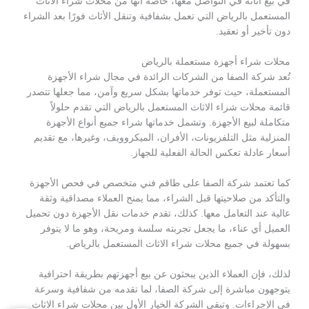
في بيع أثاثه في التواصل معها، خاصة أنها من محلات شراء الاثاث
المستعمل بالرياض التي تعمل بشفافية وتنقل الأثاث فورًا بعد الشراء
دون تأخير أو تعقيد.
محلات شراء أجهزة مستعملة بالرياض
تُعد شركة الصفا من الشركات الرائدة في مجال شراء الأجهزة
المستعملة، حيث توفر خدماتها بشكل سريع وآمن، مما جعلها تتصدر
قائمة محلات شراء الاثاث المستعمل بالرياض التي تقدم حلولاً
متكاملة لبيع الأجهزة. وتشمل خدماتها شراء جميع أنواع الأجهزة
المنزلية مثل التلفزيونات، الأفران، الميكروويف، وغيرها، مع تقديم
أسعار عادلة تعكس الحالة الفعلية للجهاز.
كما تعتمد شركة الصفا على طاقم فني متخصص في فحص الأجهزة
والتأكد من صلاحيتها قبل الشراء، مما يمنح العملاء مصداقية وثقة
عالية عند التعامل معها. كذلك، تقدم خدمات نقل الأجهزة دون تحميل
العميل أي عناء، ما يجعل تجربته سلسة ومريحة، وهو ما لا يتوفر
بسهولة في جميع محلات شراء الاثاث المستعمل بالرياض.
لذلك، فإن العملاء الذين يبحثون عن بيع أجهزتهم بطريقة احترافية
يتوجهون مباشرة إلى شركة الصفا، لما تقدمه من شفافية وسرعة
في الإجراءات. وتبقى الشركة الخيار الأول بين محلات شراء الاثاث