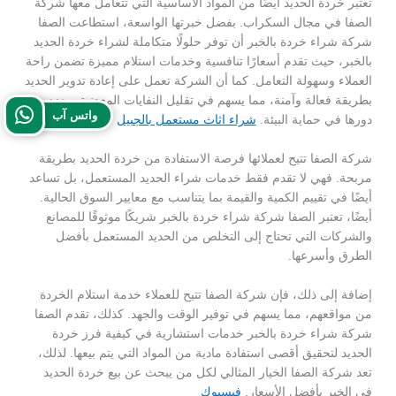
تعتبر خردة الحديد أيضًا من المواد الأساسية التي تتعامل معها شركة
الصفا في مجال السكراب. بفضل خبرتها الواسعة، استطاعت الصفا
شركة شراء خردة بالخبر أن توفر حلولًا متكاملة لشراء خردة الحديد
بالخبر، حيث تقدم أسعارًا تنافسية وخدمات استلام مميزة تضمن راحة
العملاء وسهولة التعامل. كما أن الشركة تعمل على إعادة تدوير الحديد
بطريقة فعالة وآمنة، مما يسهم في تقليل النفايات المعدنية ويعزز من
واتس آب
دورها في حماية البيئة.
شراء اثاث مستعمل بالجبيل
شركة الصفا تتيح لعملائها فرصة الاستفادة من خردة الحديد بطريقة
مربحة. فهي لا تقدم فقط خدمات شراء الحديد المستعمل، بل تساعد
أيضًا في تقييم الكمية والقيمة بما يتناسب مع معايير السوق الحالية.
أيضًا، تعتبر الصفا شركة شراء خردة بالخبر شريكًا موثوقًا للمصانع
والشركات التي تحتاج إلى التخلص من الحديد المستعمل بأفضل
الطرق وأسرعها.
إضافة إلى ذلك، فإن شركة الصفا تتيح للعملاء خدمة استلام الخردة
من مواقعهم، مما يسهم في توفير الوقت والجهد. كذلك، تقدم الصفا
شركة شراء خردة بالخبر خدمات استشارية في كيفية فرز خردة
الحديد لتحقيق أقصى استفادة مادية من المواد التي يتم بيعها. لذلك،
تعد شركة الصفا الخيار المثالي لكل من يبحث عن بيع خردة الحديد
في الخبر بأفضل الأسعار.
فيسبوك