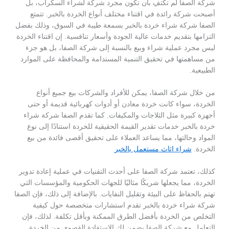
شركة الصفا لم تكتفِ بأن تكون مجرد شركة لشراء السكراب، بل
أصبحت شركة رائدة في اقتناء مختلف أنواع الخردة بالخبر. تتمتع
الصفا شركة شراء خردة بالخبر بسمعة طيبة في السوق، وذلك بفضل
التزامها بتقديم خدمات عالية الجودة وأسعار تنافسية. إن اقتناء الخردة
ليس مجرد عملية شراء وبيع بالنسبة إلى شركة الصفا، بل هو جزء
من مساهمتها في تحقيق التنمية المستدامة والمحافظة على الموارد
الطبيعية.
من خلال شركة الصفا، يمكن للأفراد والشركات بيع جميع أنواع
الخردة، سواء كانت خردة معادن أو أدوات كهربائية قديمة أو حتى
أجهزة كبيرة مثل الثلاجات والمكيفات. كما تقدم الصفا شركة شراء
خردة بالخبر خدمات تقدير القيمة الحقيقية للخردة استنادًا إلى نوع
المواد وحالتها، مما يساعد العملاء على تحقيق أقصى فائدة من بيع
الخردة.
شراء اثاث مستعمل بالخبر
كذلك، تعتمد شركة الصفا على أحدث التقنيات في عملية إعادة تدوير
الخردة، مما يجعلها شريكًا مثاليًا للجهات الحكومية والمؤسسات التي
تهتم بالحفاظ على البيئة وتقليل النفايات. بالإضافة إلى ذلك، فإن الصفا
شركة شراء خردة بالخبر تقدم استشارات متخصصة حول كيفية
التخلص من الخردة بأفضل الطرق الممكنة وبأقل تكلفة. لذلك، فإن
التعامل مع شركة الصفا يضمن لك الاستفادة القصوى من الخردة