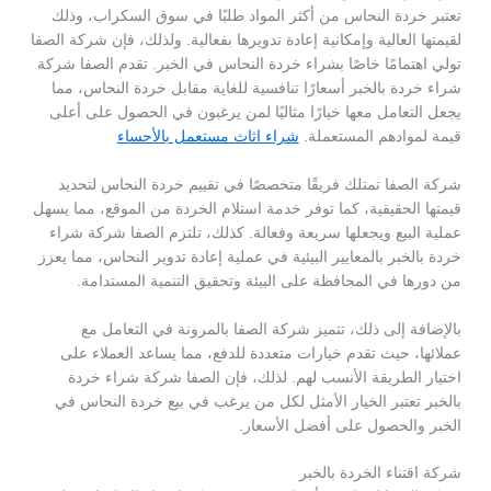
تعتبر خردة النحاس من أكثر المواد طلبًا في سوق السكراب، وذلك
لقيمتها العالية وإمكانية إعادة تدويرها بفعالية. ولذلك، فإن شركة الصفا
تولي اهتمامًا خاصًا بشراء خردة النحاس في الخبر. تقدم الصفا شركة
شراء خردة بالخبر أسعارًا تنافسية للغاية مقابل خردة النحاس، مما
يجعل التعامل معها خيارًا مثاليًا لمن يرغبون في الحصول على أعلى
قيمة لموادهم المستعملة.
شراء اثاث مستعمل بالأحساء
شركة الصفا تمتلك فريقًا متخصصًا في تقييم خردة النحاس لتحديد
قيمتها الحقيقية، كما توفر خدمة استلام الخردة من الموقع، مما يسهل
عملية البيع ويجعلها سريعة وفعالة. كذلك، تلتزم الصفا شركة شراء
خردة بالخبر بالمعايير البيئية في عملية إعادة تدوير النحاس، مما يعزز
من دورها في المحافظة على البيئة وتحقيق التنمية المستدامة.
بالإضافة إلى ذلك، تتميز شركة الصفا بالمرونة في التعامل مع
عملائها، حيث تقدم خيارات متعددة للدفع، مما يساعد العملاء على
اختيار الطريقة الأنسب لهم. لذلك، فإن الصفا شركة شراء خردة
بالخبر تعتبر الخيار الأمثل لكل من يرغب في بيع خردة النحاس في
الخبر والحصول على أفضل الأسعار.
شركة اقتناء الخردة بالخبر