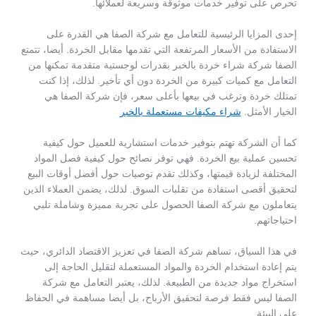
تحرص على توفير خدمات موثوقة وسريعة لعملائها.
إحدى المزايا الرئيسية للتعامل مع شركة الصفا هي القدرة على
الاستفادة من الأسعار المرتفعة التي تقدمها مقابل الخردة. أيضا، تتمتع
الصفا شركة شراء خردة بالخبر بقدرات لوجستية متقدمة تمكنها من
التعامل مع كميات كبيرة من الخردة دون أي تأخير. لذلك، إذا كنت
تمتلك خردة وترغب في بيعها بأعلى سعر، فإن شركة الصفا هي
الخيار الأمثل.
شراء مكيفات مستعملة بالخبر
كما أن الشركة تهتم بتوفير خدمات استشارية للعميل حول كيفية
تحسين عملية بيع الخردة. فهي توفر نصائح حول كيفية فصل المواد
المختلفة لزيادة قيمتها، وكذلك تقدم توصيات حول أفضل أوقات البيع
لتحقيق أقصى استفادة من تقلبات السوق. لذلك، يضمن العملاء الذين
يتعاملون مع شركة الصفا الحصول على تجربة مميزة وشاملة تلبي
احتياجاتهم.
في هذا السياق، تساهم شركة الصفا في تعزيز الاقتصاد الدائري، حيث
يتم إعادة استخدام الخردة والمواد المستعملة لتقليل الحاجة إلى
استخراج مواد جديدة من الطبيعة. لذلك، يعتبر التعامل مع شركة
الصفا ليس فقط فرصة لتحقيق الأرباح، بل أيضا مساهمة في الحفاظ
على البيئة.