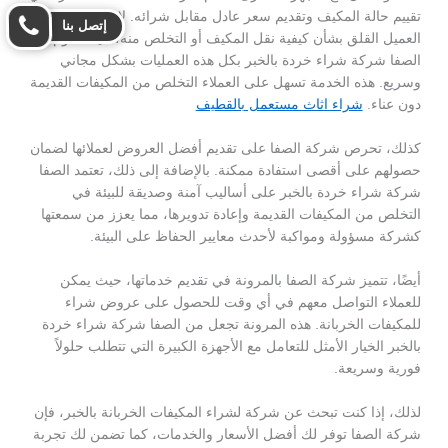
تقييم حالة المكيف وتقديم سعر عادل مقابل شرائه. لا يتعين على
إتصل بنا
العميل القلق بشأن كيفية نقل المكيف أو التخلص منه، حيث تقوم
الصفا شركة شراء خردة بالخبر بكل هذه العمليات بشكل مجاني
وسريع. هذه الخدمة تسهل على العملاء التخلص من المكيفات القديمة
دون عناء.
شراء اثاث مستعمل بالقطيف
كذلك، تحرص شركة الصفا على تقديم أفضل العروض لعملائها لضمان
حصولهم على أقصى استفادة ممكنة. بالإضافة إلى ذلك، تعتمد الصفا
شركة شراء خردة بالخبر على أساليب آمنة وصديقة للبيئة في
التخلص من المكيفات القديمة وإعادة تدويرها، مما يعزز من سمعتها
كشركة مسؤولة ومواكبة لأحدث معايير الحفاظ على البيئة.
أيضًا، تتميز شركة الصفا بالمرونة في تقديم خدماتها، حيث يمكن
للعملاء التواصل معهم في أي وقت للحصول على عروض شراء
للمكيفات الخربانة. هذه المرونة تجعل من الصفا شركة شراء خردة
بالخبر الخيار الأمثل للتعامل مع الأجهزة الكبيرة التي تتطلب حلولاً
فورية وسريعة.
لذلك، إذا كنت تبحث عن شركة لشراء المكيفات الخربانة بالخبر، فإن
شركة الصفا توفر لك أفضل الأسعار والخدمات، كما تضمن لك تجربة