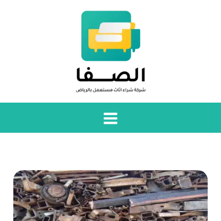
خطي
لى
لمحتوى