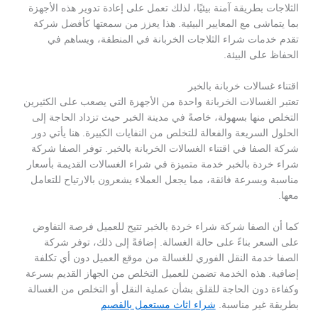
الثلاجات بطريقة آمنة بيئيًا، لذلك تعمل على إعادة تدوير هذه الأجهزة
بما يتماشى مع المعايير البيئية. هذا يعزز من سمعتها كأفضل شركة
تقدم خدمات شراء الثلاجات الخربانة في المنطقة، ويساهم في
الحفاظ على البيئة.
اقتناء غسالات خربانة بالخبر
تعتبر الغسالات الخربانة واحدة من الأجهزة التي يصعب على الكثيرين
التخلص منها بسهولة، خاصةً في مدينة الخبر حيث تزداد الحاجة إلى
الحلول السريعة والفعالة للتخلص من النفايات الكبيرة. هنا يأتي دور
شركة الصفا في اقتناء الغسالات الخربانة بالخبر. توفر الصفا شركة
شراء خردة بالخبر خدمة متميزة في شراء الغسالات القديمة بأسعار
مناسبة وبسرعة فائقة، مما يجعل العملاء يشعرون بالارتياح للتعامل
معها.
كما أن الصفا شركة شراء خردة بالخبر تتيح للعميل فرصة التفاوض
على السعر بناءً على حالة الغسالة. إضافةً إلى ذلك، توفر شركة
الصفا خدمة النقل الفوري للغسالة من موقع العميل دون أي تكلفة
إضافية. هذه الخدمة تضمن للعميل التخلص من الجهاز القديم بسرعة
وكفاءة دون الحاجة للقلق بشأن عملية النقل أو التخلص من الغسالة
بطريقة غير مناسبة.
شراء اثاث مستعمل بالقصيم