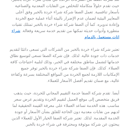
حيث تقدم حلولاً متكاملة للتخلص من النفايات المعدنية والصناعية
بأسعار تنافسية. تعمل الصفا شركة شراء خردة بالخبر وفق أعلى
المعايير البيئية لضمان عدم الإضرار بالبيئة أثناء عملية جمع الخردة
وإعادة تدويره. كما أن الصفا شركة شراء خردة بالخبر تمتلك تقنيات
متطورة وأدوات حديثة تمكنها من تقديم خدمة سريعة وفعالة.
شراء
اثاث مستعمل بالدمام
تعتبر شركة شراء خردة بالخبر من الشركات التي تسعى دائمًا لتقديم
خدمات ذات جودة عالية. لذلك. فإن شركة الصفا تسعى لتوسيع نطاق
خدماتها لتشمل مناطق مختلفة في الخبر، وذلك لتلبية احتياجات كافة
العملاء. كذلك. فإن الصفا شركة شراء خردة بالخبر توفر جميع
الإمكانيات اللازمة لجمع الخردة من المواقع المختلفة بسرعة وكفاءة
عالية، مع ضمان تقديم أفضل الأسعار للعملاء.
أيضا. تقدم شركة الصفا خدمة التقييم المجاني للخردة، حيث يذهب
فريق متخصص إلى موقع العميل لتقييم الخردة وتقديم عرض سعر
مناسب. هذه الخدمة تساعد العملاء على معرفة القيمة الحقيقية لما
لديهم من نفايات معدنية دون الحاجة للقلق بشأن الأسعار أو جودة
الخدمة المقدمة. لذلك. تعتبر شركة الصفا الخيار الأول للعملاء الذين
يبحثون عن شركة موثوقة ومحترفة في شراء خردة بالخبر.