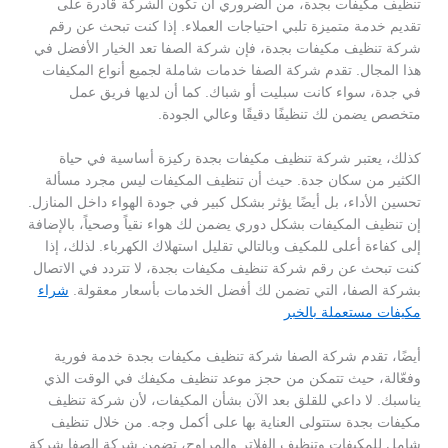
تنظيف مكيفات بجدة، من الضروري أن تكون الشركة قادرة على
تقديم خدمة متميزة تلبي احتياجات العملاء. إذا كنت تبحث عن رقم
شركة تنظيف مكيفات بجدة، فإن شركة الصفا تعد الخيار الأفضل في
هذا المجال. تقدم شركة الصفا خدمات شاملة لجميع أنواع المكيفات
في جدة، سواء كانت سبليت أو شباك. كما أن لديها فريق عمل
متخصص يضمن لك تنظيفًا دقيقًا وعالي الجودة.
كذلك، يعتبر شركة تنظيف مكيفات بجدة ركيزة أساسية في حياة
الكثير من سكان جدة. حيث أن تنظيف المكيفات ليس مجرد مسألة
تحسين الأداء، بل أيضًا يؤثر بشكل كبير في جودة الهواء داخل المنازل.
إن تنظيف المكيفات بشكل دوري يضمن لك هواء نقياً وصحياً، بالإضافة
إلى كفاءة أعلى للمكيف وبالتالي تقليل استهلاك الكهرباء. لذلك، إذا
كنت تبحث عن رقم شركة تنظيف مكيفات بجدة، لا تتردد في الاتصال
بشركة الصفا، التي تضمن لك أفضل الخدمات بأسعار معقولة.
شراء
مكيفات مستعملة بالخبر
أيضًا، تقدم شركة الصفا شركة تنظيف مكيفات بجدة خدمة فورية
وفعّالة، حيث تتمكن من حجز موعد تنظيف مكيفك في الوقت الذي
يناسبك. لا داعي للقلق بعد الآن بشأن المكيفات، لأن شركة تنظيف
مكيفات بجدة ستتولى العناية بها على أكمل وجه. من خلال تنظيف
شامل للمكيفات وتنظيف الفلاتر والمراوح، تضمن شركة الصفا شركة