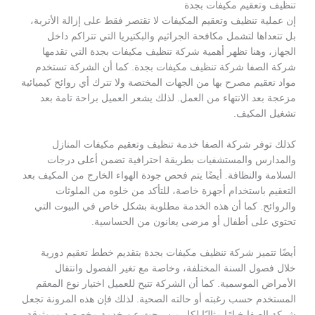
تنظيف وتعقيم مكيفات بجدة
إن عملية تنظيف وتعقيم المكيفات لا تقتصر فقط على إزالة الأتربة،
بل تتعداها لتشمل مكافحة الجراثيم والبكتيريا التي تتراكم داخل
الجهاز، وهنا تظهر أهمية شركة تنظيف مكيفات بجدة التي تقدمها
شركة الصفا شركة تنظيف مكيفات بجدة. كما أن الشركة تستخدم
مواد تعقيم مصرح بها من الجهات المختصة ولا تترك أي روائح كيميائية
مزعجة بعد الانتهاء من العمل. لذلك يشعر العميل براحة تامة بعد
تشغيل المكيف.
كذلك توفر شركة الصفا خدمة تنظيف وتعقيم مكيفات المنازل
والمدارس والمستشفيات بطريقة احترافية تضمن أعلى درجات
السلامة والنظافة. أيضًا يتم فحص جودة الهواء الخارج من المكيف بعد
التعقيم باستخدام أجهزة خاصة، للتأكد من خلوه من الملوثات
والروائح. كما أن هذه الخدمة مطلوبة بشكل خاص في البيوت التي
تحتوي على أطفال أو مرضى يعانون من الحساسية.
أيضًا تتميز شركة تنظيف مكيفات بجدة بتقديم خطط تعقيم دورية
خلال فصول السنة المختلفة، وخاصة مع تغير الفصول وانتقال
الأمراض الموسمية. كما أن الشركة تتيح للعميل اختيار نوع المعقم
المستخدم حسب رغبته أو حالته الصحية. لذلك فإن هذه المرونة تجعل
شركة الصفا خيارًا مثاليًا لكل من يبحث عن خدمة مخصصة وموثوقة.