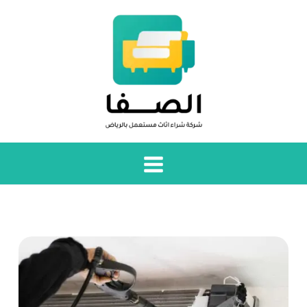
خطي
لى
لمحتوى