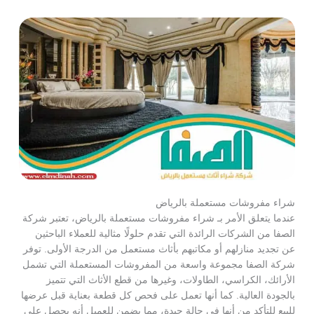
شراء مفروشات مستعملة بالرياض
عندما يتعلق الأمر بـ شراء مفروشات مستعملة بالرياض، تعتبر شركة
الصفا من الشركات الرائدة التي تقدم حلولًا مثالية للعملاء الباحثين
عن تجديد منازلهم أو مكاتبهم بأثاث مستعمل من الدرجة الأولى. توفر
شركة الصفا مجموعة واسعة من المفروشات المستعملة التي تشمل
الأرائك، الكراسي، الطاولات، وغيرها من قطع الأثاث التي تتميز
بالجودة العالية. كما أنها تعمل على فحص كل قطعة بعناية قبل عرضها
للبيع للتأكد من أنها في حالة جيدة، مما يضمن للعميل أنه يحصل على