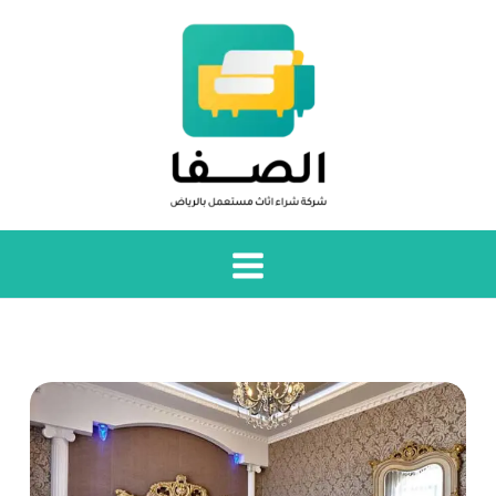
خطي
لى
لمحتوى